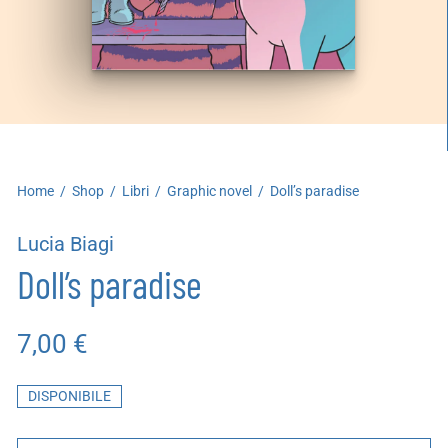
artoleria
utoproduzioni
uoni regalo
Home
/
Shop
/
Libri
/
Graphic novel
/
Doll’s paradise
Lucia Biagi
Doll’s paradise
7,00
€
DISPONIBILE