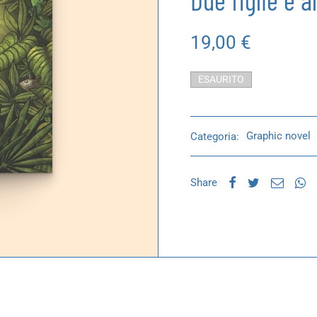
Due figlie e a
19,00
€
ESAURITO
Categoria:
Graphic novel
Share