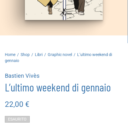
artoleria
utoproduzioni
uoni regalo
Home
/
Shop
/
Libri
/
Graphic novel
/
L’ultimo weekend di
gennaio
Bastien Vivès
L’ultimo weekend di gennaio
22,00
€
ESAURITO