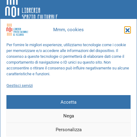
Mmm, cookies
Chi siamo
Per fornire le migliori esperienze, utilizziamo tecnologie come i cookie
per memorizzare e/o accedere alle informazioni del dispositivo. Il
Progetti speciali
consenso a queste tecnologie ci permetterà di elaborare dati come il
Richiedi un libro
comportamento di navigazione o ID unici su questo sito. Non
acconsentire o ritirare il consenso può influire negativamente su alcune
Spedizioni
caratteristiche e funzioni.
Termini e condizioni
Gestisci servizi
Cookie Policy
Accetta
Nega
© 2026 NOI libreria S.r.l. -
info@pec.noilibreria.it
- C.F. / P.IVA:
Personalizza
10694580969
Codice destinatario: W7YVJK9 - IBAN: