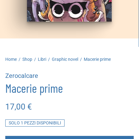
artoleria
utoproduzioni
uoni regalo
Home
/
Shop
/
Libri
/
Graphic novel
/
Macerie prime
Zerocalcare
Macerie prime
17,00
€
SOLO 1 PEZZI DISPONIBILI