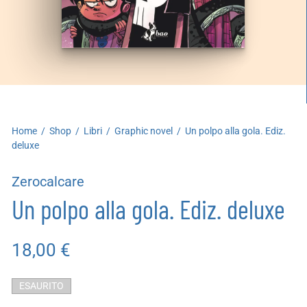
artoleria
utoproduzioni
uoni regalo
Home
/
Shop
/
Libri
/
Graphic novel
/
Un polpo alla gola. Ediz.
deluxe
Zerocalcare
Un polpo alla gola. Ediz. deluxe
18,00
€
ESAURITO