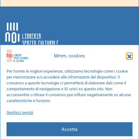
Mmm, cookies
Chi siamo
Per fornire le migliori esperienze, utilizziamo tecnologie come i cookie
per memorizzare e/o accedere alle informazioni del dispositivo. Il
Progetti speciali
consenso a queste tecnologie ci permetterà di elaborare dati come il
Richiedi un libro
comportamento di navigazione o ID unici su questo sito. Non
acconsentire o ritirare il consenso può influire negativamente su alcune
Spedizioni
caratteristiche e funzioni.
Termini e condizioni
Gestisci servizi
Cookie Policy
Accetta