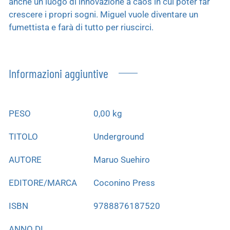
anche un luogo di innovazione a caos in cui poter far
crescere i propri sogni. Miguel vuole diventare un
fumettista e farà di tutto per riuscirci.
Informazioni aggiuntive
PESO
0,00 kg
TITOLO
Underground
AUTORE
Maruo Suehiro
EDITORE/MARCA
Coconino Press
ISBN
9788876187520
ANNO DI