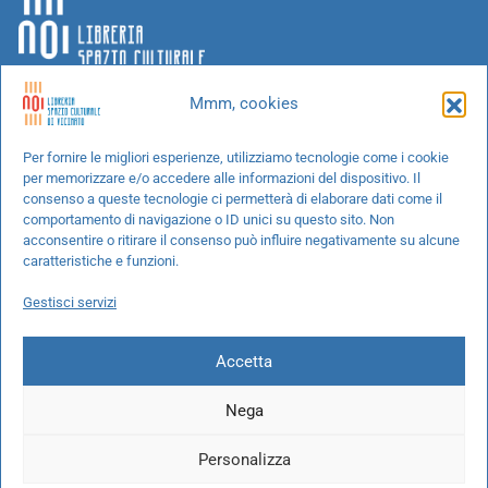
Mmm, cookies
Chi siamo
Per fornire le migliori esperienze, utilizziamo tecnologie come i cookie
per memorizzare e/o accedere alle informazioni del dispositivo. Il
Progetti speciali
consenso a queste tecnologie ci permetterà di elaborare dati come il
Richiedi un libro
comportamento di navigazione o ID unici su questo sito. Non
acconsentire o ritirare il consenso può influire negativamente su alcune
Spedizioni
caratteristiche e funzioni.
Termini e condizioni
Gestisci servizi
Cookie Policy
Accetta
Nega
© 2026 NOI libreria S.r.l. -
info@pec.noilibreria.it
- C.F. / P.IVA:
Personalizza
10694580969
Codice destinatario: W7YVJK9 - IBAN: