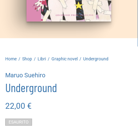
artoleria
utoproduzioni
uoni regalo
Home
/
Shop
/
Libri
/
Graphic novel
/
Underground
Maruo Suehiro
Underground
22,00
€
ESAURITO