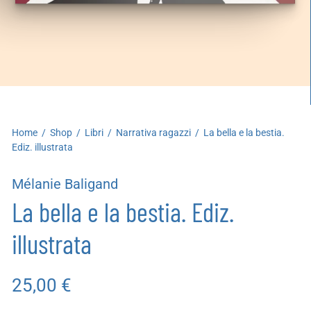
artoleria
utoproduzioni
uoni regalo
Home
/
Shop
/
Libri
/
Narrativa ragazzi
/
La bella e la bestia.
Ediz. illustrata
Mélanie Baligand
La bella e la bestia. Ediz.
illustrata
25,00
€