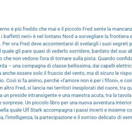
’inverno è più freddo che mai e il piccolo Fred sente la mancan
 i baffetti neri» è nel lontano Nord a sorvegliare la frontiera
 Per ora Fred deve accontentarsi di svelargli i suoi segreti 
l quale gli pare quasi di vederlo sorridere, bardato del suo a
o che non vedono l’ora di tornare sulla pista. Quando confida
da – una compagna di classe bellissima, dai capelli elettric
 anche essere solo il fruscio del vento, ma di sicuro le risp
io. Così si fa animo, perché «l’amore non è per i fifoni», e c
altro Fred, si lancia nei territori inesplorati del cuore, tra
tra un preside intransigente e una maestra acuta, tra la tavola
e sorprese. Un piccolo libro per una nuova avventura interior
nella quale Ulf Stark accompagna i passi incerti e insieme c
, l’intelligenza, la partecipazione e il sorriso delicato di se