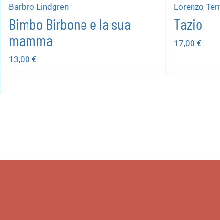
Barbro Lindgren
Lorenzo Ter
Bimbo Birbone e la sua
Tazio
mamma
17,00
€
13,00
€