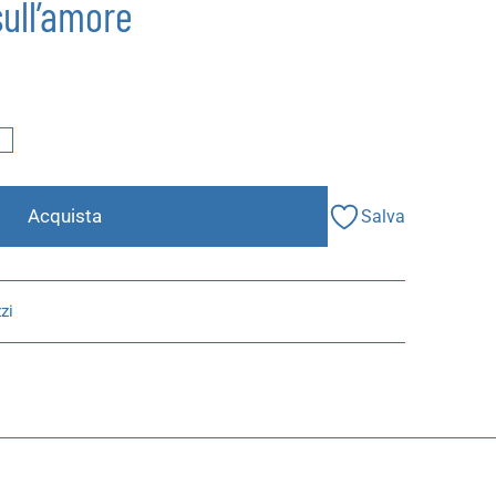
sull’amore
I
Acquista
Salva
zi