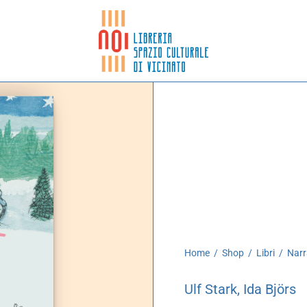
Home
/
Shop
/
Libri
/
Narr
Ulf Stark, Ida Björs