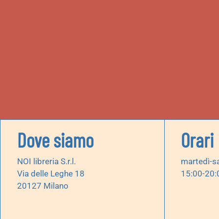
Dove siamo
Orari
NOI libreria S.r.l.
martedì-s
Via delle Leghe 18
15:00-20:
20127 Milano