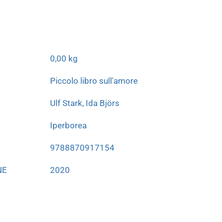
0,00 kg
Piccolo libro sull'amore
Ulf Stark, Ida Björs
Iperborea
9788870917154
NE
2020