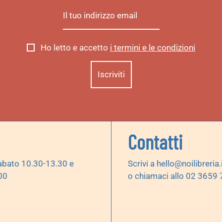
Ho letto e accetto
i termini e le condizioni
Contatti
abato 10.30-13.30 e
Scrivi a
hello@noilibreria.
00
o chiamaci allo 02 3659