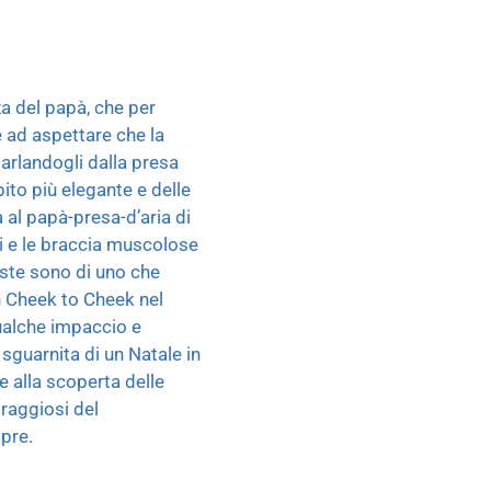
za del papà, che per
 e ad aspettare che la
parlandogli dalla presa
bito più elegante e delle
 al papà-presa-d’aria di
i e le braccia muscolose
oste sono di uno che
on Cheek to Cheek nel
 qualche impaccio e
 sguarnita di un Natale in
e alla scoperta delle
oraggiosi del
mpre.