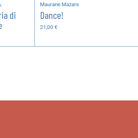
,
Maurane Mazars
ria di
Dance!
e
21,00
€