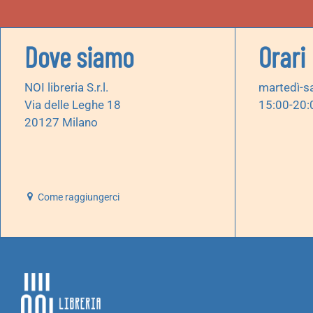
Dove siamo
Orari
NOI libreria S.r.l.
martedì-s
Via delle Leghe 18
15:00-20:
20127 Milano
Come raggiungerci