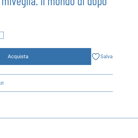
ormiveglia. Il mondo di dopo
I
Acquista
Salva
zi