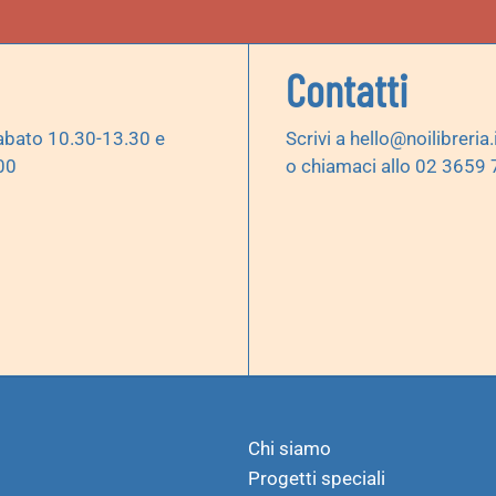
Contatti
abato 10.30-13.30 e
Scrivi a
hello@noilibreria.
00
o chiamaci allo 02 3659
Chi siamo
Progetti speciali