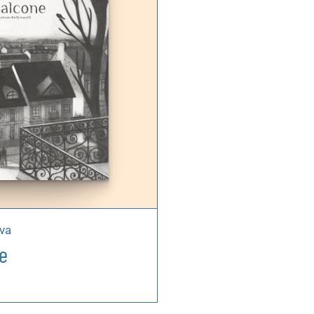
va
ne