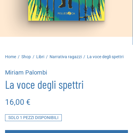
artoleria
utoproduzioni
uoni regalo
Home
/
Shop
/
Libri
/
Narrativa ragazzi
/
La voce degli spettri
Miriam Palombi
La voce degli spettri
16,00
€
SOLO 1 PEZZI DISPONIBILI