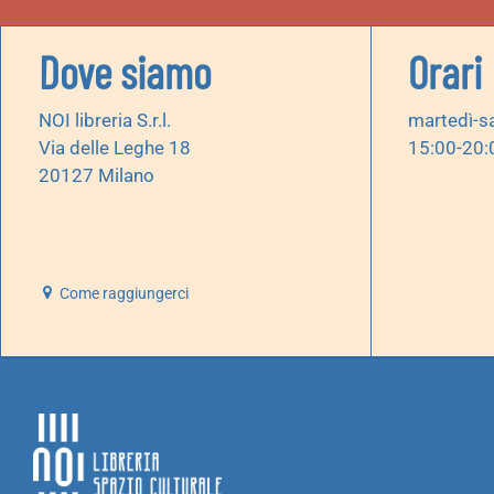
Dove siamo
Orari
NOI libreria S.r.l.
martedì-s
Via delle Leghe 18
15:00-20:
20127 Milano
Come raggiungerci