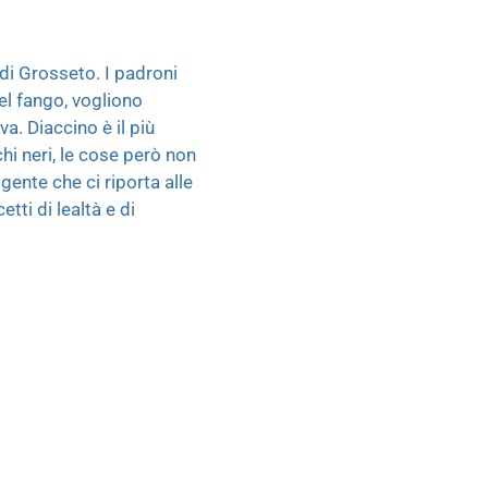
 di Grosseto. I padroni
nel fango, vogliono
a. Diaccino è il più
chi neri, le cose però non
ente che ci riporta alle
tti di lealtà e di