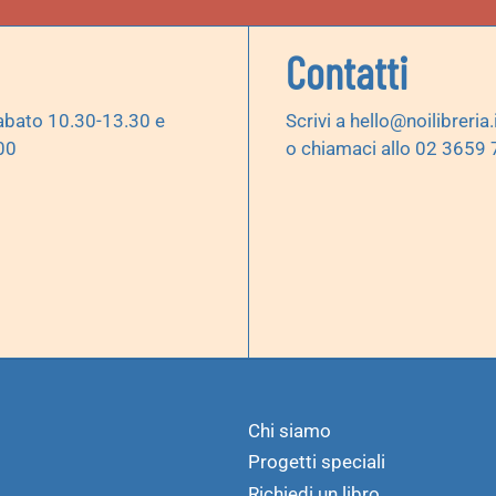
Contatti
abato 10.30-13.30 e
Scrivi a
hello@noilibreria.
00
o chiamaci allo 02 3659
Chi siamo
Progetti speciali
Richiedi un libro