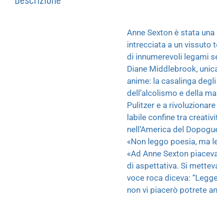
Anne Sexton è stata una
intrecciata a un vissuto t
di innumerevoli legami se
Diane Middlebrook, unica 
anime: la casalinga degli
dell’alcolismo e della ma
Pulitzer e a rivoluzionare
labile confine tra creati
nell’America del Dopogue
«Non leggo poesia, ma l
«Ad Anne Sexton piaceva a
di aspettativa. Si mettev
voce roca diceva: “Legge
non vi piacerò potrete an