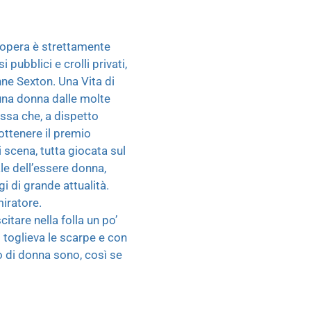
 opera è strettamente
pubblici e crolli privati,
nne Sexton. Una Vita di
i una donna dalle molte
essa che, a dispetto
 ottenere il premio
i scena, tutta giocata sul
ale dell’essere donna,
i di grande attualità.
iratore.
itare nella folla un po’
 toglieva le scarpe e con
o di donna sono, così se