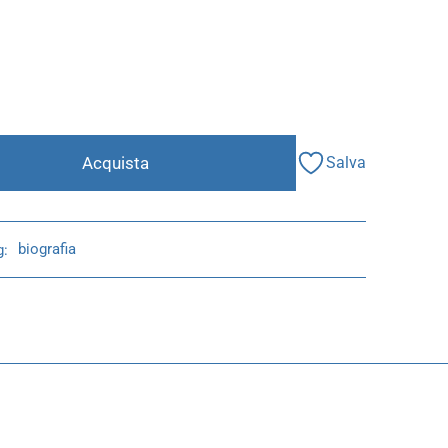
Acquista
Salva
g:
biografia