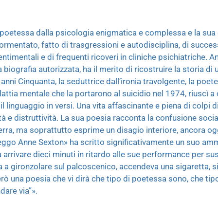
 poetessa dalla psicologia enigmatica e complessa e la sua
ormentato, fatto di trasgressioni e autodisciplina, di successi 
ntimentali e di frequenti ricoveri in cliniche psichiatriche. A
biografia autorizzata, ha il merito di ricostruire la storia d
 anni Cinquanta, la seduttrice dall’ironia travolgente, la poet
lattia mentale che la portarono al suicidio nel 1974, riuscì a
 il linguaggio in versi. Una vita affascinante e piena di colpi d
vità e distruttività. La sua poesia racconta la confusione soci
rra, ma soprattutto esprime un disagio interiore, ancora ogg
eggo Anne Sexton» ha scritto significativamente un suo amm
rrivare dieci minuti in ritardo alle sue performance per susc
a a gironzolare sul palcoscenico, accendeva una sigaretta, si
rò una poesia che vi dirà che tipo di poetessa sono, che tip
dare via”».