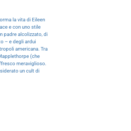
rma la vita di Eileen
ace e con uno stile
un padre alcolizzato, di
o – e degli ardui
tropoli americana. Tra
 Mapplethorpe (che
affresco meraviglioso.
siderato un cult di