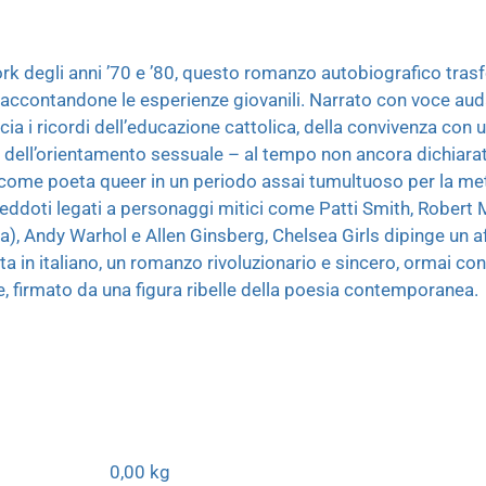
k degli anni ’70 e ’80, questo romanzo autobiografico trasfo
 raccontandone le esperienze giovanili. Narrato con voce aud
ccia i ricordi dell’educazione cattolica, della convivenza con 
, dell’orientamento sessuale – al tempo non ancora dichiarat
e come poeta queer in un periodo assai tumultuoso per la me
neddoti legati a personaggi mitici come Patti Smith, Robert
na), Andy Warhol e Allen Ginsberg, Chelsea Girls dipinge un 
ta in italiano, un romanzo rivoluzionario e sincero, ormai con
e, firmato da una figura ribelle della poesia contemporanea.
0,00 kg