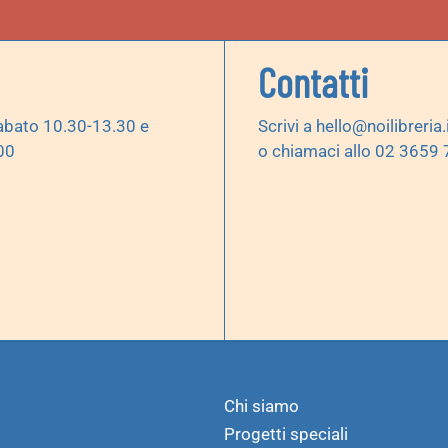
Contatti
abato 10.30-13.30 e
Scrivi a
hello@noilibreria.
00
o chiamaci allo 02 3659
Chi siamo
Progetti speciali