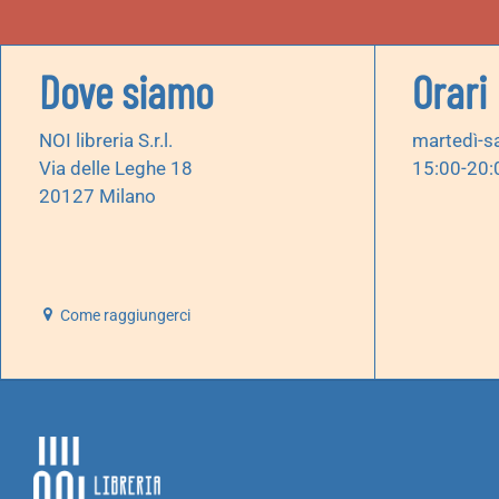
Dove siamo
Orari
NOI libreria S.r.l.
martedì-s
Via delle Leghe 18
15:00-20:
20127 Milano
Come raggiungerci