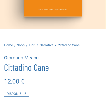
artoleria
utoproduzioni
uoni regalo
Home
/
Shop
/
Libri
/
Narrativa
/
Cittadino Cane
Giordano Meacci
Cittadino Cane
12,00
€
DISPONIBILE