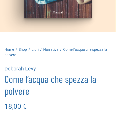
artoleria
utoproduzioni
uoni regalo
Home
/
Shop
/
Libri
/
Narrativa
/
Come l’acqua che spezza la
polvere
Deborah Levy
Come l’acqua che spezza la
polvere
18,00
€