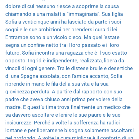
dolore di cui nessuno riesce a scoprirne la causa
chiamandola una malattia “immaginaria”. Sua figlia
Sofia a venticinque anni ha lasciato da parte i suoi
sogni e le sue ambizioni per prendersi cura di lei.
Entrambe sono a un vicolo cieco. Ma quell’estate
segna un confine netto tra il loro passato e il loro
futuro. Sofia incontra una ragazza che è il suo esatto
opposto: Ingrid è indipendente, realizzata, libera da
vincoli di ogni genere. Tra le distese brulle e desertiche
di una Spagna assolata, con l’amica accanto, Sofia
riprende in mano le fila della sua vita e la sua
giovinezza perduta. A partire dal rapporto con suo
padre che aveva chiuso anni prima per volere della
madre. E quest’ultima trova finalmente un medico che
sa davvero ascoltare e lenire le sue paure e le sue
insicurezze. Perché a volte la sofferenza ha radici
lontane e per liberarsene bisogna solamente ascoltarsi
nel profondo. A volte la cura migliore è il conforto di un