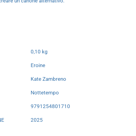
creare un canone alternativo.
0,10 kg
Eroine
Kate Zambreno
Nottetempo
9791254801710
NE
2025