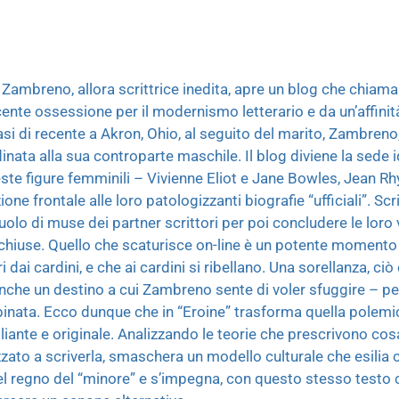
ambreno, allora scrittrice inedita, apre un blog che chiam
ente ossessione per il modernismo letterario e da un’affinit
itasi di recente a Akron, Ohio, al seguito del marito, Zambren
ata alla sua controparte maschile. Il blog diviene la sede i
ueste figure femminili – Vivienne Eliot e Jane Bowles, Jean Rh
ne frontale alle loro patologizzanti biografie “ufficiali”. Scrit
uolo di muse dei partner scrittori per poi concludere le loro v
inchiuse. Quello che scaturisce on-line è un potente momento
dai cardini, e che ai cardini si ribellano. Una sorellanza, c
che un destino a cui Zambreno sente di voler sfuggire – per r
ata. Ecco dunque che in “Eroine” trasforma quella polemica
liante e originale. Analizzando le teorie che prescrivono co
izzato a scriverla, smaschera un modello culturale che esili
el regno del “minore” e s’impegna, con questo stesso testo 