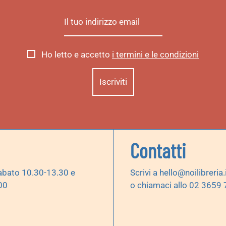
Ho letto e accetto
i termini e le condizioni
Contatti
abato 10.30-13.30 e
Scrivi a
hello@noilibreria.
00
o chiamaci allo 02 3659