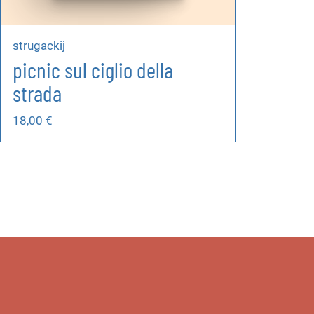
strugackij
picnic sul ciglio della
strada
18,00
€