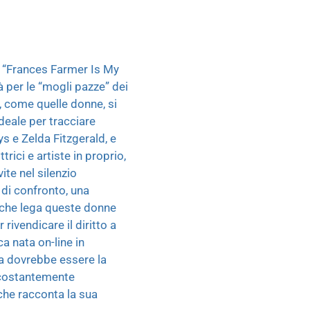
a “Frances Farmer Is My
à per le “mogli pazze” dei
o, come quelle donne, si
deale per tracciare
ys e Zelda Fitzgerald, e
trici e artiste in proprio,
ite nel silenzio
 di confronto, una
iò che lega queste donne
ivendicare il diritto a
 nata on-line in
sa dovrebbe essere la
a costantemente
che racconta la sua