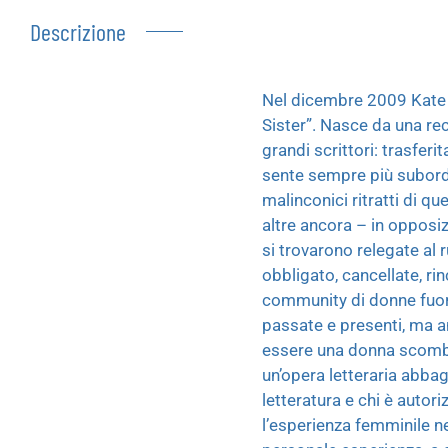
Descrizione
Nel dicembre 2009 Kate Z
Sister”. Nasce da una rec
grandi scrittori: trasfer
sente sempre più subordin
malinconici ritratti di q
altre ancora – in opposizio
si trovarono relegate al r
obbligato, cancellate, r
community di donne fuori 
passate e presenti, ma an
essere una donna scombin
un’opera letteraria abbag
letteratura e chi è autor
l’esperienza femminile n