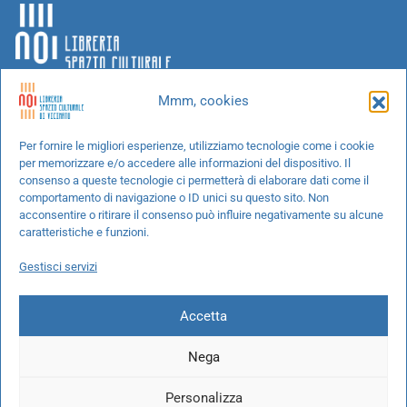
Mmm, cookies
Chi siamo
Per fornire le migliori esperienze, utilizziamo tecnologie come i cookie
per memorizzare e/o accedere alle informazioni del dispositivo. Il
Progetti speciali
consenso a queste tecnologie ci permetterà di elaborare dati come il
Richiedi un libro
comportamento di navigazione o ID unici su questo sito. Non
acconsentire o ritirare il consenso può influire negativamente su alcune
Spedizioni
caratteristiche e funzioni.
Termini e condizioni
Gestisci servizi
Cookie Policy
Accetta
Nega
© 2026 NOI libreria S.r.l. -
info@pec.noilibreria.it
- C.F. / P.IVA:
Personalizza
10694580969