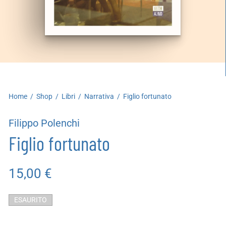
artoleria
utoproduzioni
uoni regalo
Home
/
Shop
/
Libri
/
Narrativa
/
Figlio fortunato
Filippo Polenchi
Figlio fortunato
15,00
€
ESAURITO