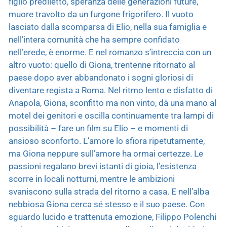
figlio prediletto, speranza delle generazioni future,
muore travolto da un furgone frigorifero. Il vuoto
lasciato dalla scomparsa di Elio, nella sua famiglia e
nell’intera comunità che ha sempre confidato
nell’erede, è enorme. E nel romanzo s’intreccia con un
altro vuoto: quello di Giona, trentenne ritornato al
paese dopo aver abbandonato i sogni gloriosi di
diventare regista a Roma. Nel ritmo lento e disfatto di
Anapola, Giona, sconfitto ma non vinto, dà una mano al
motel dei genitori e oscilla continuamente tra lampi di
possibilità – fare un film su Elio – e momenti di
ansioso sconforto. L’amore lo sfiora ripetutamente,
ma Giona neppure sull’amore ha ormai certezze. Le
passioni regalano brevi istanti di gioia, l’esistenza
scorre in locali notturni, mentre le ambizioni
svaniscono sulla strada del ritorno a casa. E nell’alba
nebbiosa Giona cerca sé stesso e il suo paese. Con
sguardo lucido e trattenuta emozione, Filippo Polenchi