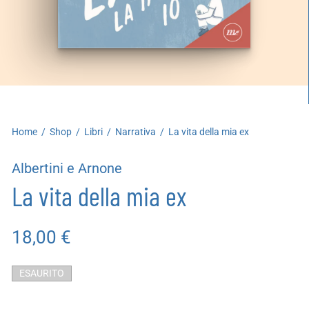
artoleria
utoproduzioni
uoni regalo
Home
/
Shop
/
Libri
/
Narrativa
/
La vita della mia ex
Albertini e Arnone
La vita della mia ex
18,00
€
ESAURITO