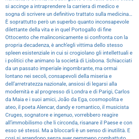
si accinge a intraprendere la carriera di medico e
sogna di scrivere un definitivo trattato sulla medicina…
È soprattutto però un superbo quanto inconsapevole
dilettante della vita e in quel Portogallo di fine
Ottocento che malinconicamente si confronta con la
propria decadenza, è anch’egli vittima dello stesso
spleen esistenziale in cui si crogiolano gli intellettuali e
i politici che animano la società di Lisbona. Schiacciati
da un passato imperiale ingombrante, ma ormai
lontano nei secoli, consapevoli della miseria e
dell’arretratezza nazionale, ansiosi di legarsi alla
modernità e al progresso di Londra e di Parigi, Carlos
da Maia e i suoi amici, João da Ega, cosmopolita e
ateo, il poeta Alencar, dandy e romantico, il musicista
Cruges, sognatore e ingenuo, vorrebbero reagire
all’immobilismo che li circonda, risanare il Paese e con
esso sé stessi. Ma a bloccarli è un senso di inutilità. E
così si arrendono senza aver nemmeno combattuto.