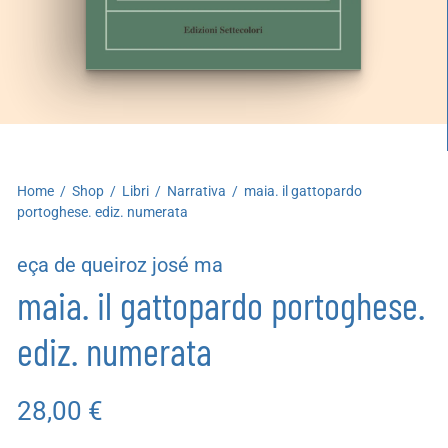
artoleria
utoproduzioni
uoni regalo
Home
/
Shop
/
Libri
/
Narrativa
/
maia. il gattopardo
portoghese. ediz. numerata
eça de queiroz josé ma
maia. il gattopardo portoghese.
ediz. numerata
28,00
€