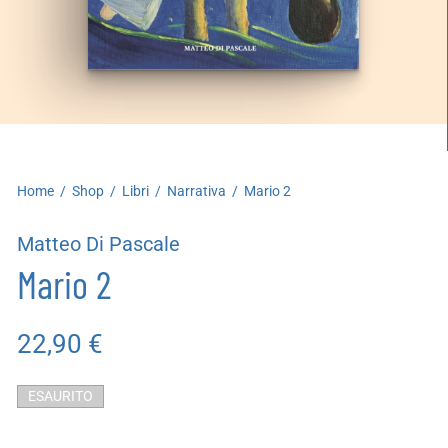
artoleria
utoproduzioni
uoni regalo
Home
/
Shop
/
Libri
/
Narrativa
/
Mario 2
Matteo Di Pascale
Mario 2
22,90
€
ESAURITO