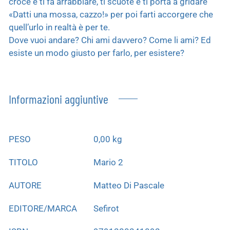
croce e ti fa arrabbiare, ti scuote e ti porta a gridare
«Datti una mossa, cazzo!» per poi farti accorgere che
quell’urlo in realtà è per te.
Dove vuoi andare? Chi ami davvero? Come li ami? Ed
esiste un modo giusto per farlo, per esistere?
Informazioni aggiuntive
PESO
0,00 kg
TITOLO
Mario 2
AUTORE
Matteo Di Pascale
EDITORE/MARCA
Sefirot