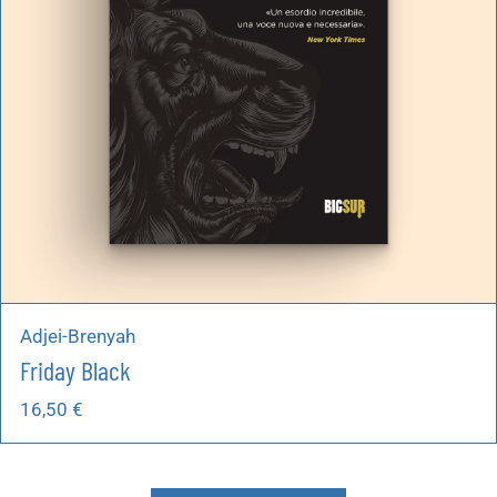
Adjei-Brenyah
Friday Black
16,50
€