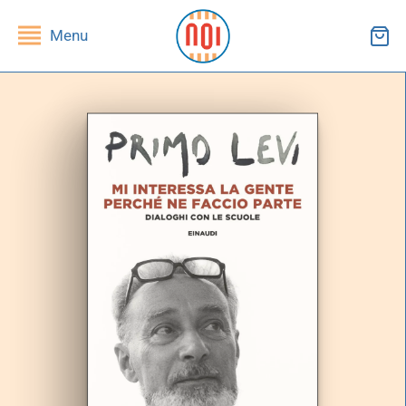
Menu
ndietro
ndietro
SHOP
RUPPI DI LETTURA
ibri
essi(e)
iviste
andragola
iochi
tampe