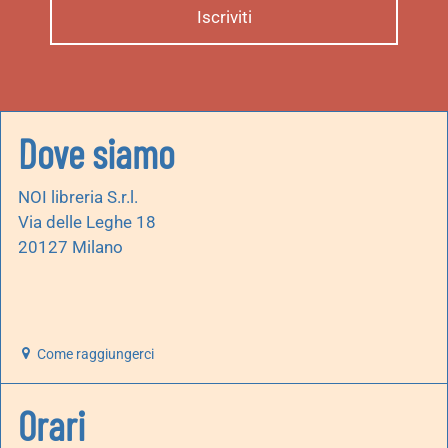
Dove siamo
NOI libreria S.r.l.
Via delle Leghe 18
20127 Milano
Come raggiungerci
Orari