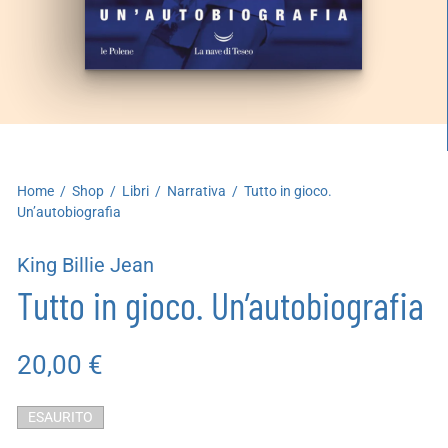
artoleria
utoproduzioni
uoni regalo
Home
/
Shop
/
Libri
/
Narrativa
/
Tutto in gioco.
Un’autobiografia
King Billie Jean
Tutto in gioco. Un’autobiografia
20,00
€
ESAURITO