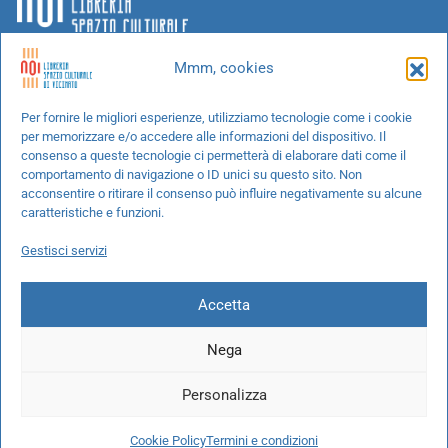
Mmm, cookies
Chi siamo
Per fornire le migliori esperienze, utilizziamo tecnologie come i cookie
per memorizzare e/o accedere alle informazioni del dispositivo. Il
Progetti speciali
consenso a queste tecnologie ci permetterà di elaborare dati come il
Richiedi un libro
comportamento di navigazione o ID unici su questo sito. Non
acconsentire o ritirare il consenso può influire negativamente su alcune
Spedizioni
caratteristiche e funzioni.
Termini e condizioni
Gestisci servizi
Cookie Policy
Accetta
Nega
© 2026 NOI libreria S.r.l. -
info@pec.noilibreria.it
- C.F. / P.IVA:
Personalizza
10694580969
Codice destinatario: W7YVJK9 - IBAN:
IT37L0503401651000000004422
Cookie Policy
Termini e condizioni