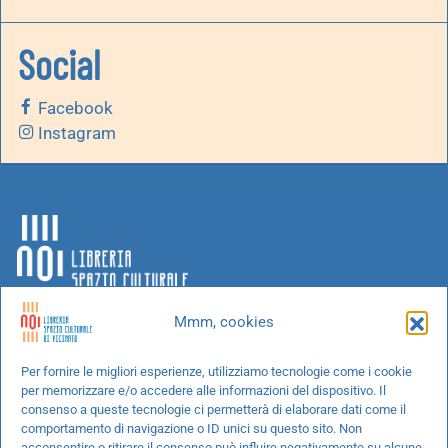
Social
Facebook
Instagram
Mmm, cookies
Chi siamo
Per fornire le migliori esperienze, utilizziamo tecnologie come i cookie
per memorizzare e/o accedere alle informazioni del dispositivo. Il
Progetti speciali
consenso a queste tecnologie ci permetterà di elaborare dati come il
Richiedi un libro
comportamento di navigazione o ID unici su questo sito. Non
acconsentire o ritirare il consenso può influire negativamente su alcune