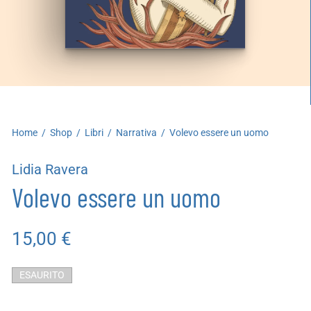
artoleria
utoproduzioni
uoni regalo
Home
/
Shop
/
Libri
/
Narrativa
/
Volevo essere un uomo
Lidia Ravera
Volevo essere un uomo
15,00
€
ESAURITO