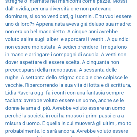
streghe o internate nei manicomi come pazze. Mossi
dall’invidia, per una diversità che non potevano
dominare, si sono vendicati, gli uomini. E tu vuoi essere
uno di loro?» Appena nata aveva già deluso sua madre:
non era un bel maschietto. A cinque anni avrebbe
voluto salire sugli alberi e sporcarsi i vestiti. A quindici
non essere molestata. A sedici prendere il megafono
in mano e arringare i compagni di scuola. A venti non
dover aspettare di essere scelta. A cinquanta non
preoccuparsi della menopausa. A sessanta delle
rughe. A settanta dello stigma sociale che colpisce le
vecchie. Ripercorrendo la sua vita di lotta e di scrittura,
Lidia Ravera oggi fa i conti con una fantasia sempre
taciuta: avrebbe voluto essere un uomo, anche se le
donne le ama di più. Avrebbe voluto essere un uomo
perché la società in cui ha mosso i primi passi era a
misura d’uomo. E quella in cui muoverà gli ultimi, molto
probabilmente, lo sarà ancora. Avrebbe voluto essere