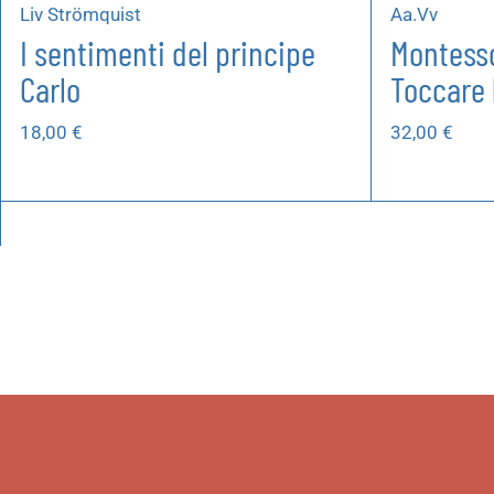
Liv Strömquist
Aa.Vv
I sentimenti del principe
Montesso
Carlo
Toccare 
18,00
€
32,00
€