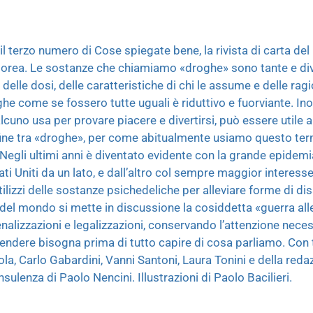
il terzo numero di Cose spiegate bene, la rivista di carta del 
orea. Le sostanze che chiamiamo «droghe» sono tante e diver
elle dosi, delle caratteristiche di chi le assume e delle ragio
he come se fossero tutte uguali è riduttivo e fuorviante. Inolt
uno usa per provare piacere e divertirsi, può essere utile a 
confine tra «droghe», per come abitualmente usiamo questo te
. Negli ultimi anni è diventato evidente con la grande epide
ati Uniti da un lato, e dall’altro col sempre maggior interess
utilizzi delle sostanze psichedeliche per alleviare forme di di
 del mondo si mette in discussione la cosiddetta «guerra all
alizzazioni e legalizzazioni, conservando l’attenzione necess
endere bisogna prima di tutto capire di cosa parliamo. Con t
a, Carlo Gabardini, Vanni Santoni, Laura Tonini e della redaz
sulenza di Paolo Nencini. Illustrazioni di Paolo Bacilieri.