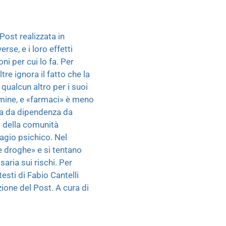
Post realizzata in
se, e i loro effetti
ni per cui lo fa. Per
re ignora il fatto che la
qualcun altro per i suoi
rmine, e «farmaci» è meno
mia da dipendenza da
e della comunità
sagio psichico. Nel
e droghe» e si tentano
aria sui rischi. Per
esti di Fabio Cantelli
ione del Post. A cura di