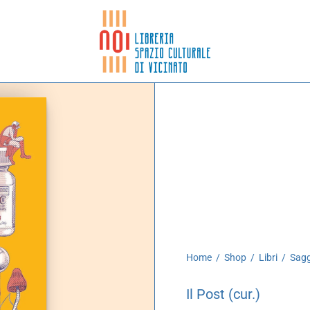
Home
/
Shop
/
Libri
/
Sagg
Il Post (cur.)