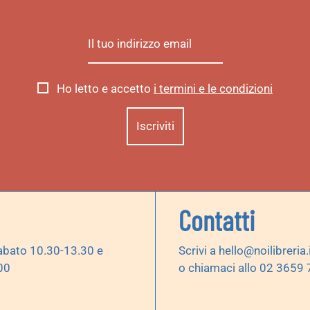
Ho letto e accetto
i termini e le condizioni
Contatti
abato 10.30-13.30 e
Scrivi a
hello@noilibreria.
00
o chiamaci allo 02 3659