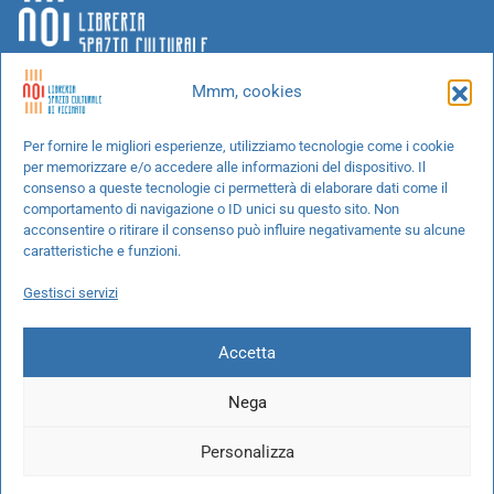
Mmm, cookies
Chi siamo
Per fornire le migliori esperienze, utilizziamo tecnologie come i cookie
per memorizzare e/o accedere alle informazioni del dispositivo. Il
Progetti speciali
consenso a queste tecnologie ci permetterà di elaborare dati come il
Richiedi un libro
comportamento di navigazione o ID unici su questo sito. Non
acconsentire o ritirare il consenso può influire negativamente su alcune
Spedizioni
caratteristiche e funzioni.
Termini e condizioni
Gestisci servizi
Cookie Policy
Accetta
Nega
© 2026 NOI libreria S.r.l. -
info@pec.noilibreria.it
- C.F. / P.IVA:
Personalizza
10694580969
Codice destinatario: W7YVJK9 - IBAN: