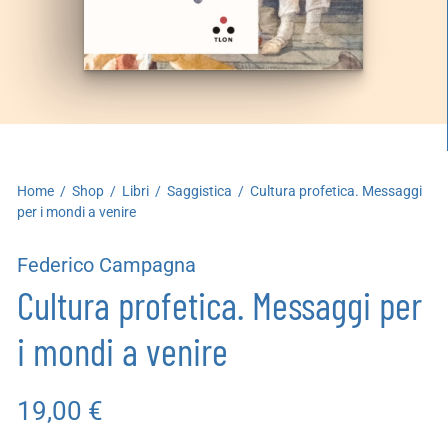
artoleria
utoproduzioni
uoni regalo
Home
/
Shop
/
Libri
/
Saggistica
/
Cultura profetica. Messaggi
per i mondi a venire
Federico Campagna
Cultura profetica. Messaggi per
i mondi a venire
19,00
€