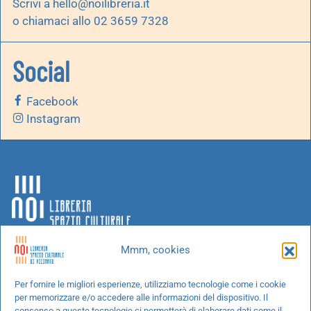
Scrivi a
hello@noilibreria.it
o chiamaci allo 02 3659 7328
Social
Facebook
Instagram
Mmm, cookies
Chi siamo
Per fornire le migliori esperienze, utilizziamo tecnologie come i cookie
per memorizzare e/o accedere alle informazioni del dispositivo. Il
Progetti speciali
consenso a queste tecnologie ci permetterà di elaborare dati come il