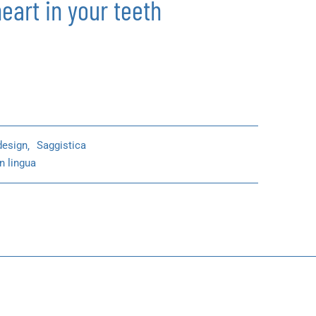
eart in your teeth
design
,
Saggistica
in lingua