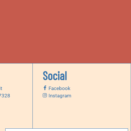
Social
it
Facebook
 7328
Instagram