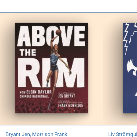
Bryant Jen, Morrison Frank
Liv Strömqu