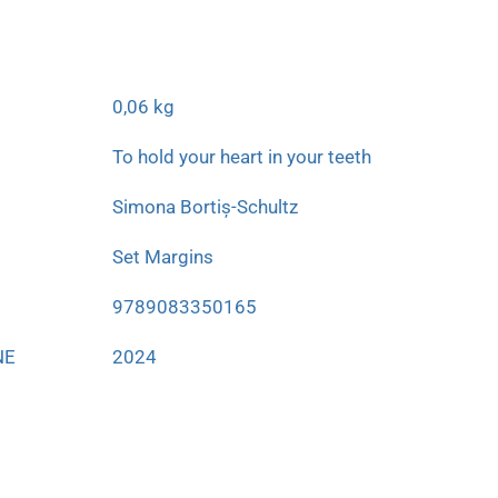
0,06 kg
To hold your heart in your teeth
Simona Bortiș-Schultz
Set Margins
9789083350165
NE
2024