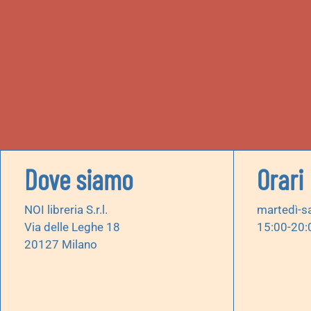
Dove siamo
Orari
NOI libreria S.r.l.
martedì-s
Via delle Leghe 18
15:00-20:
20127 Milano