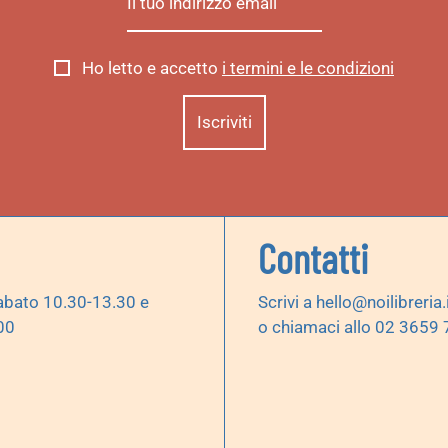
Ho letto e accetto
i termini e le condizioni
Contatti
abato 10.30-13.30 e
Scrivi a
hello@noilibreria.
00
o chiamaci allo 02 3659