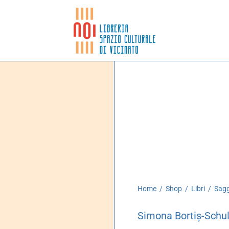
Home
/
Shop
/
Libri
/
Sagg
Simona Bortiș-Schul