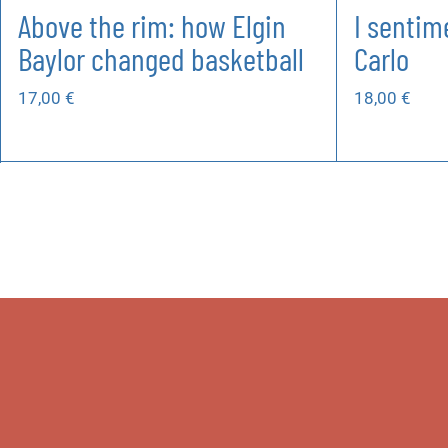
Above the rim: how Elgin
I sentim
Baylor changed basketball
Carlo
17,00
€
18,00
€