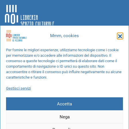
Mmm, cookies
Chi siamo
Per fornire le migliori esperienze, utilizziamo tecnologie come i cookie
per memorizzare e/o accedere alle informazioni del dispositivo. Il
Progetti speciali
consenso a queste tecnologie ci permetterà di elaborare dati come il
Richiedi un libro
comportamento di navigazione o ID unici su questo sito. Non
acconsentire o ritirare il consenso può influire negativamente su alcune
Spedizioni
caratteristiche e funzioni.
Termini e condizioni
Gestisci servizi
Cookie Policy
Accetta
Nega
© 2026 NOI libreria S.r.l. -
info@pec.noilibreria.it
- C.F. / P.IVA: