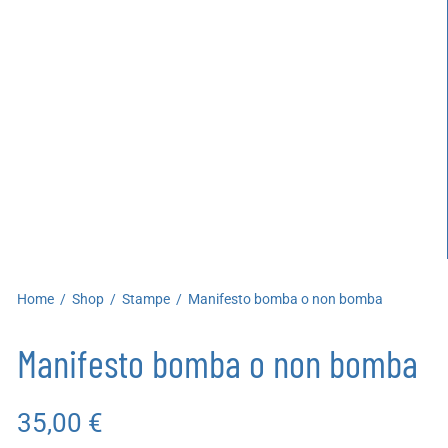
artoleria
utoproduzioni
uoni regalo
Home
/
Shop
/
Stampe
/
Manifesto bomba o non bomba
Manifesto bomba o non bomba
35,00
€