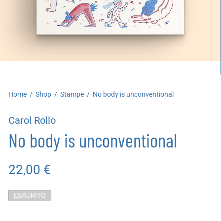
artoleria
utoproduzioni
uoni regalo
Home
/
Shop
/
Stampe
/
No body is unconventional
Carol Rollo
No body is unconventional
22,00
€
ESAURITO