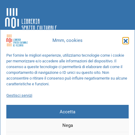
Mmm, cookies
Chi siamo
Per fornire le migliori esperienze, utilizziamo tecnologie come i cookie
per memorizzare e/o accedere alle informazioni del dispositivo. Il
Progetti speciali
consenso a queste tecnologie ci permetterà di elaborare dati come il
Richiedi un libro
comportamento di navigazione o ID unici su questo sito. Non
acconsentire o ritirare il consenso può influire negativamente su alcune
Spedizioni
caratteristiche e funzioni.
Termini e condizioni
Gestisci servizi
Cookie Policy
Accetta
Nega
© 2026 NOI libreria S.r.l. -
info@pec.noilibreria.it
- C.F. / P.IVA: