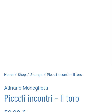
artoleria
utoproduzioni
uoni regalo
Home
/
Shop
/
Stampe
/
Piccoli incontri – Il toro
Adriano Moneghetti
Piccoli incontri – Il toro