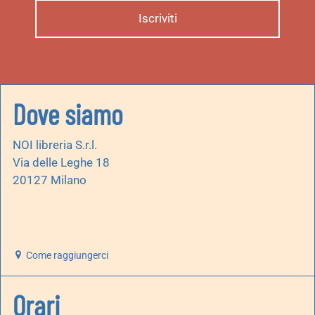
Dove siamo
NOI libreria S.r.l.
Via delle Leghe 18
20127 Milano
Come raggiungerci
Orari