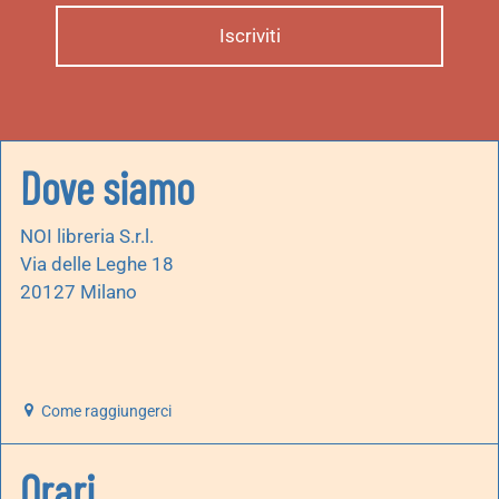
Dove siamo
NOI libreria S.r.l.
Via delle Leghe 18
20127 Milano
Come raggiungerci
Orari