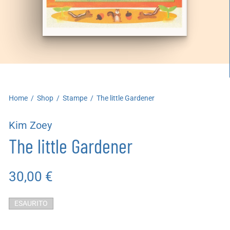
artoleria
utoproduzioni
uoni regalo
Home
/
Shop
/
Stampe
/
The little Gardener
Kim Zoey
The little Gardener
30,00
€
ESAURITO