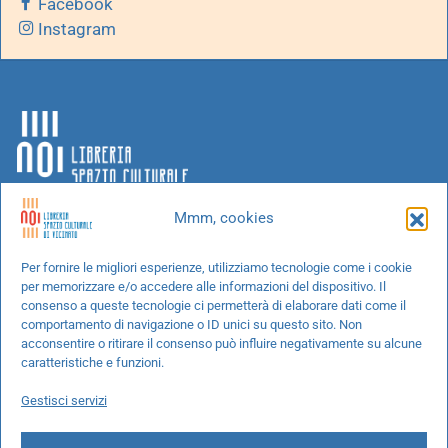
Facebook
Instagram
Mmm, cookies
Chi siamo
Per fornire le migliori esperienze, utilizziamo tecnologie come i cookie
per memorizzare e/o accedere alle informazioni del dispositivo. Il
Progetti speciali
consenso a queste tecnologie ci permetterà di elaborare dati come il
Richiedi un libro
comportamento di navigazione o ID unici su questo sito. Non
acconsentire o ritirare il consenso può influire negativamente su alcune
Spedizioni
caratteristiche e funzioni.
Termini e condizioni
Gestisci servizi
Cookie Policy