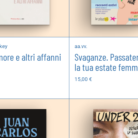
key
aa.vv.
ore e altri affanni
Svaganze. Passate
la tua estate femm
15,00
€