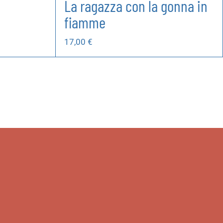
La ragazza con la gonna in
fiamme
17,00
€