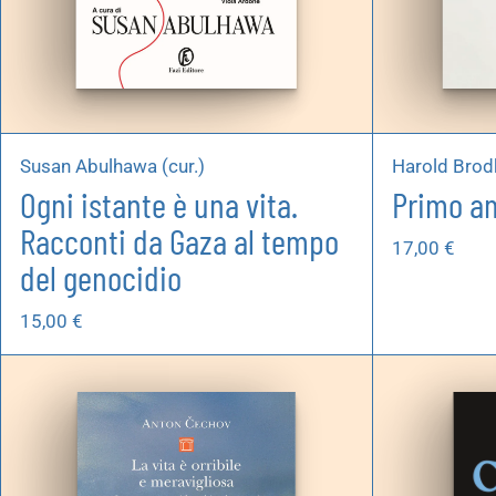
Susan Abulhawa (cur.)
Harold Brod
Ogni istante è una vita.
Primo am
Racconti da Gaza al tempo
17,00
€
del genocidio
15,00
€