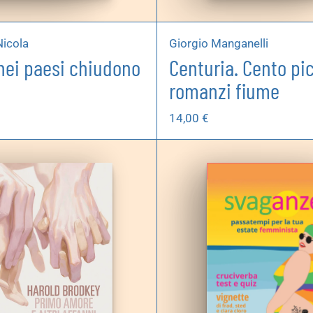
icola
Giorgio Manganelli
nei paesi chiudono
Centuria. Cento pic
romanzi fiume
14,00
€