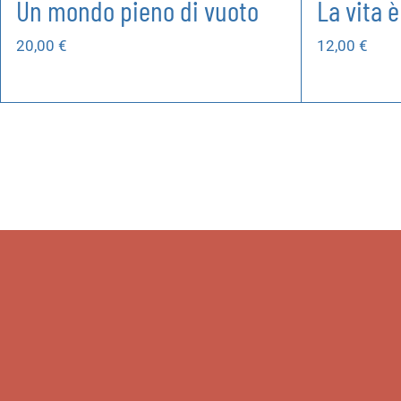
Un mondo pieno di vuoto
La vita 
20,00
€
12,00
€