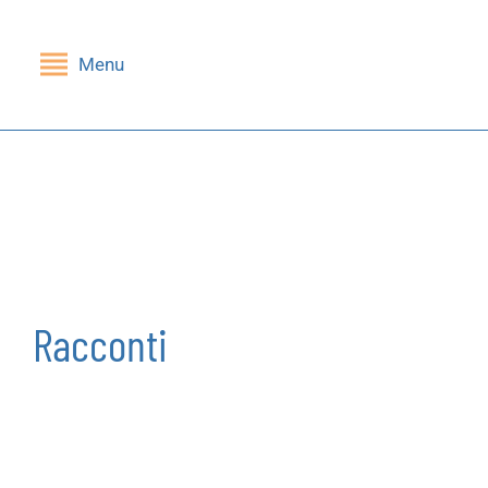
Menu
Indietro
Indietro
SHOP
GRUPPI DI LETTURA
Libri
Nessi(e)
Riviste
Mandragola
Giochi
Racconti
Stampe
Cartoleria