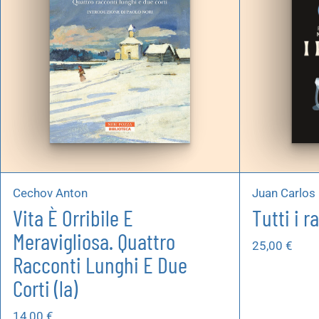
Cechov Anton
Juan Carlos 
Vita È Orribile E
Tutti i r
Meravigliosa. Quattro
25,00
€
Racconti Lunghi E Due
Corti (la)
14,00
€