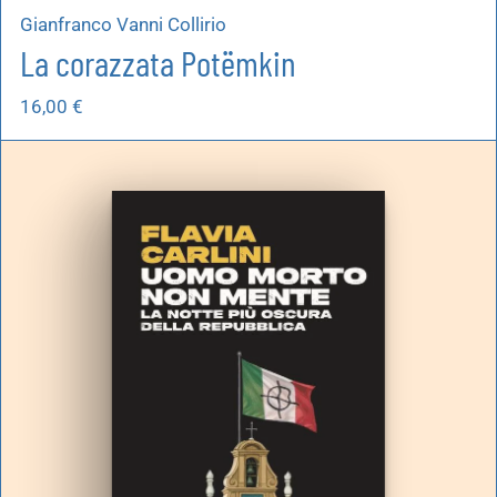
Gianfranco Vanni Collirio
La corazzata Potëmkin
16,00
€