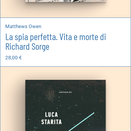
Matthews Owen
La spia perfetta. Vita e morte di
Richard Sorge
28,00
€