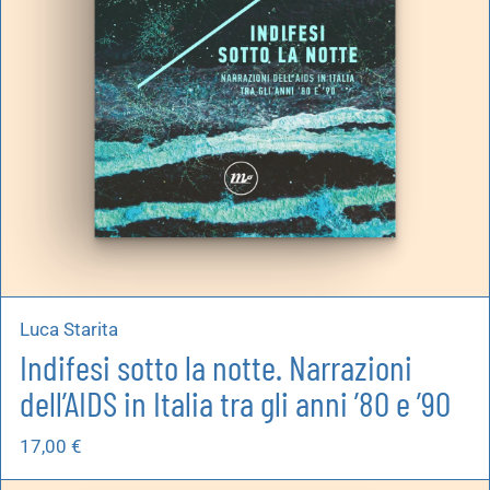
Luca Starita
Indifesi sotto la notte. Narrazioni
dell’AIDS in Italia tra gli anni ’80 e ’90
17,00
€