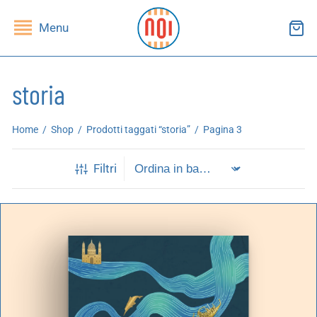
Menu
storia
ndietro
ndietro
Home
/
Shop
/
Prodotti taggati “storia”
/
Pagina 3
SHOP
RUPPI DI LETTURA
Filtri
ibri
essi(e)
iviste
andragola
iochi
tampe