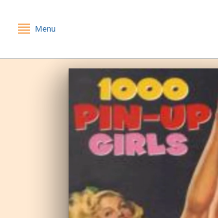
Menu
Indietro
Indietro
SHOP
GRUPPI DI LETTURA
Libri
Nessi(e)
Riviste
Mandragola
Giochi
Stampe
Cartoleria