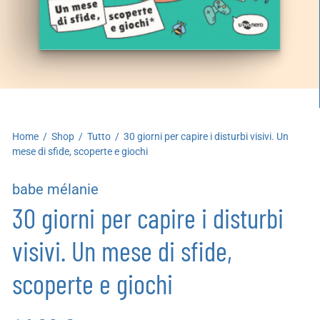
artoleria
utoproduzioni
uoni regalo
Home
/
Shop
/
Tutto
/
30 giorni per capire i disturbi visivi. Un
mese di sfide, scoperte e giochi
babe mélanie
30 giorni per capire i disturbi
visivi. Un mese di sfide,
scoperte e giochi