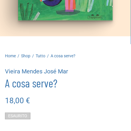
artoleria
utoproduzioni
uoni regalo
Home
/
Shop
/
Tutto
/
A cosa serve?
Vieira Mendes José Mar
A cosa serve?
18,00
€
ESAURITO