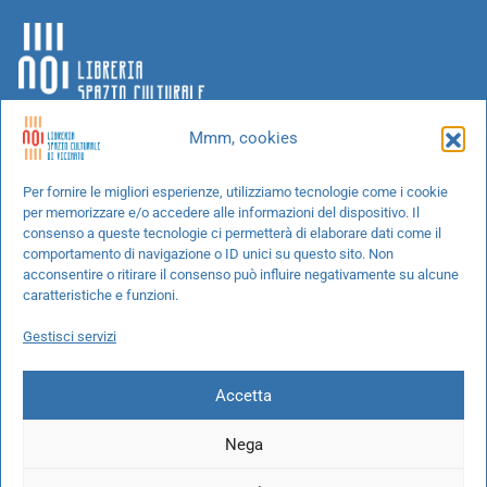
Mmm, cookies
Chi siamo
Per fornire le migliori esperienze, utilizziamo tecnologie come i cookie
per memorizzare e/o accedere alle informazioni del dispositivo. Il
Progetti speciali
consenso a queste tecnologie ci permetterà di elaborare dati come il
Richiedi un libro
comportamento di navigazione o ID unici su questo sito. Non
acconsentire o ritirare il consenso può influire negativamente su alcune
Spedizioni
caratteristiche e funzioni.
Termini e condizioni
Gestisci servizi
Cookie Policy
Accetta
Nega
© 2026 NOI libreria S.r.l. -
info@pec.noilibreria.it
- C.F. / P.IVA: