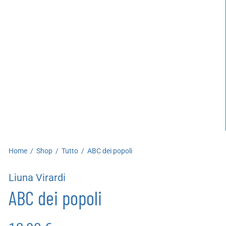
artoleria
utoproduzioni
uoni regalo
Home
/
Shop
/
Tutto
/
ABC dei popoli
Liuna Virardi
ABC dei popoli