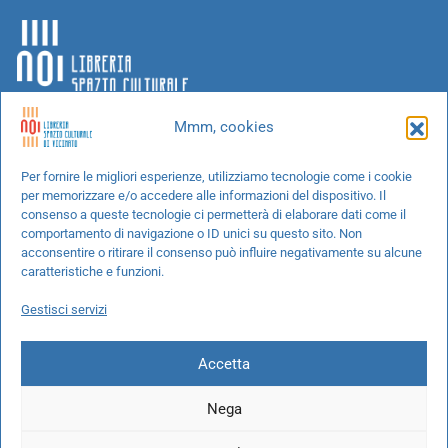
Mmm, cookies
Chi siamo
Per fornire le migliori esperienze, utilizziamo tecnologie come i cookie
per memorizzare e/o accedere alle informazioni del dispositivo. Il
Progetti speciali
consenso a queste tecnologie ci permetterà di elaborare dati come il
Richiedi un libro
comportamento di navigazione o ID unici su questo sito. Non
acconsentire o ritirare il consenso può influire negativamente su alcune
Spedizioni
caratteristiche e funzioni.
Termini e condizioni
Gestisci servizi
Cookie Policy
Accetta
Nega
© 2026 NOI libreria S.r.l. -
info@pec.noilibreria.it
- C.F. / P.IVA: