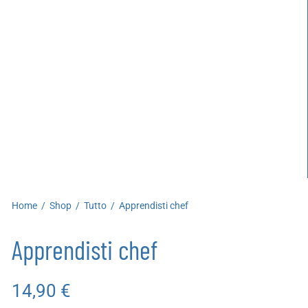
artoleria
utoproduzioni
uoni regalo
Home
/
Shop
/
Tutto
/
Apprendisti chef
Apprendisti chef
14,90
€