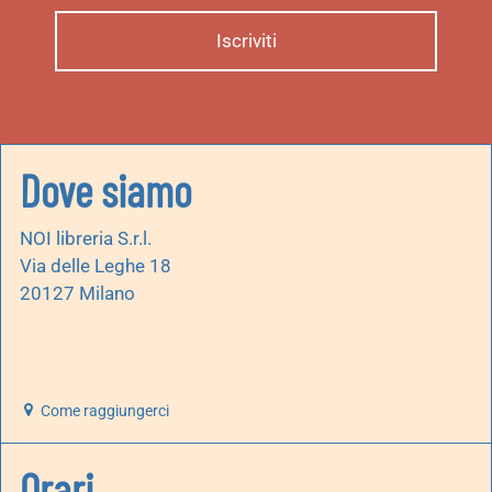
Dove siamo
NOI libreria S.r.l.
Via delle Leghe 18
20127 Milano
Come raggiungerci
Orari