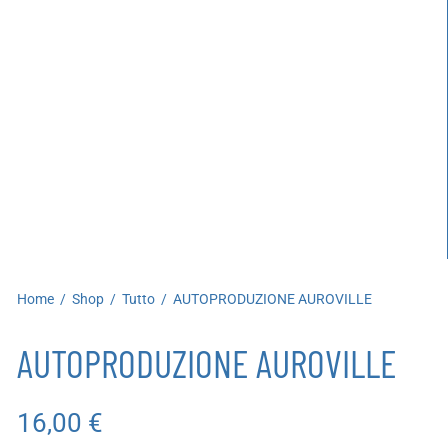
artoleria
utoproduzioni
uoni regalo
Home
/
Shop
/
Tutto
/
AUTOPRODUZIONE AUROVILLE
AUTOPRODUZIONE AUROVILLE
16,00
€