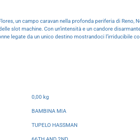
Flores, un campo caravan nella profonda periferia di Reno, Ne
o delle slot machine. Con un’intensità e un candore disarma
 donne legate da un unico destino mostrandoci l’irriducibile c
0,00 kg
BAMBINA MIA
TUPELO HASSMAN
66TH AND 2ND