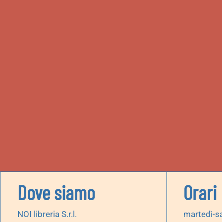
Dove siamo
Orari
NOI libreria S.r.l.
martedì-s