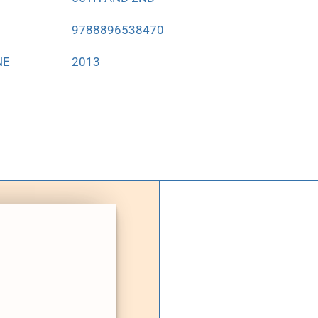
9788896538470
NE
2013