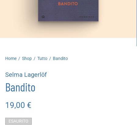
artoleria
utoproduzioni
uoni regalo
Home
/
Shop
/
Tutto
/
Bandito
Selma Lagerlöf
Bandito
19,00
€
ESAURITO