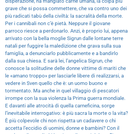
disperazione, ha mangiato carne umana, la colpa più
grave che si possa commettere, che va contro uno dei
più radicati tabù della civiltà: la sacralità della morte.
Per i cannibali non c’è pietà. Neppure il giovane
parroco riesce a perdonarlo. Anzi, è proprio lui, appena
arrivato con la bella moglie Sigrun dalle lontane terre
natali per fuggire la maledizione che grava sulla sua
famiglia, a denunciarlo pubblicamente e a bandirlo
dalla sua chiesa. E sarà lei, l’angelica Sigrun, che
conosce la solitudine delle donne vittime di mariti che
le «amano troppo» per lasciarle libere di realizzarsi, a
vedere in Sven quello che è: un uomo buono e
tormentato. Ma anche in quel villaggio di pescatori
irrompe con la sua violenza la Prima guerra mondiale.
E davanti alle atrocità di quella carneficina, sorge
l’inevitabile interrogativo: è più sacra la morte o la vita?
È più colpevole chi non rispetta un cadavere o chi
accetta l’eccidio di uomini, donne e bambini? Con il