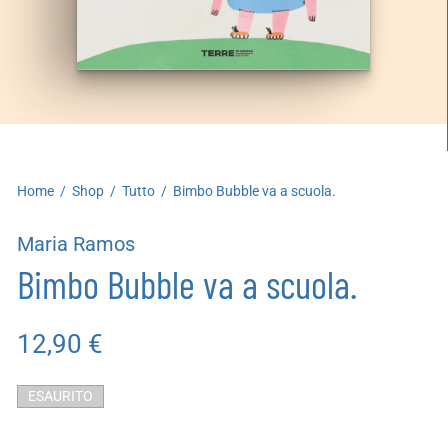
artoleria
utoproduzioni
uoni regalo
Home
/
Shop
/
Tutto
/
Bimbo Bubble va a scuola.
Maria Ramos
Bimbo Bubble va a scuola.
12,90
€
ESAURITO