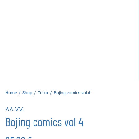
artoleria
utoproduzioni
uoni regalo
Home
/
Shop
/
Tutto
/
Bojing comics vol 4
AA.VV.
Bojing comics vol 4