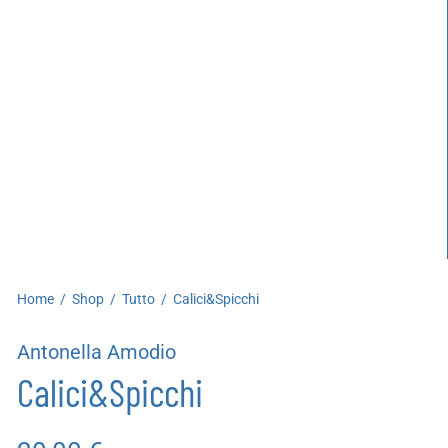
artoleria
utoproduzioni
uoni regalo
Home
/
Shop
/
Tutto
/
Calici&Spicchi
Antonella Amodio
Calici&Spicchi