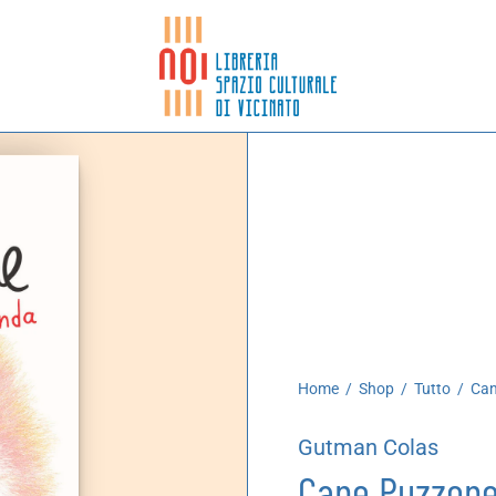
Home
/
Shop
/
Tutto
/
Can
Gutman Colas
Cane Puzzone