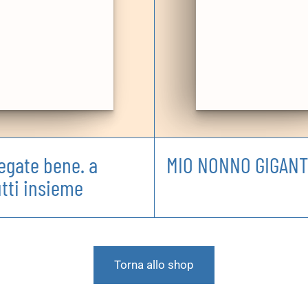
egate bene. a
MIO NONNO GIGAN
utti insieme
Torna allo shop