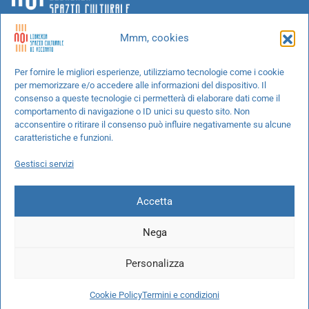
Mmm, cookies
Chi siamo
Per fornire le migliori esperienze, utilizziamo tecnologie come i cookie
per memorizzare e/o accedere alle informazioni del dispositivo. Il
Progetti speciali
consenso a queste tecnologie ci permetterà di elaborare dati come il
Richiedi un libro
comportamento di navigazione o ID unici su questo sito. Non
acconsentire o ritirare il consenso può influire negativamente su alcune
Spedizioni
caratteristiche e funzioni.
Termini e condizioni
Gestisci servizi
Cookie Policy
Accetta
Nega
© 2026 NOI libreria S.r.l. -
info@pec.noilibreria.it
- C.F. / P.IVA:
Personalizza
10694580969
Codice destinatario: W7YVJK9 - IBAN:
IT37L0503401651000000004422
Cookie Policy
Termini e condizioni