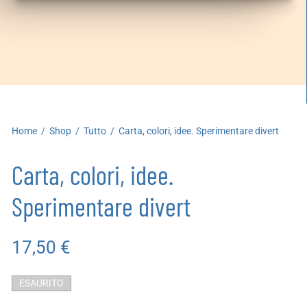
artoleria
utoproduzioni
uoni regalo
Home
/
Shop
/
Tutto
/
Carta, colori, idee. Sperimentare divert
Carta, colori, idee.
Sperimentare divert
17,50
€
ESAURITO