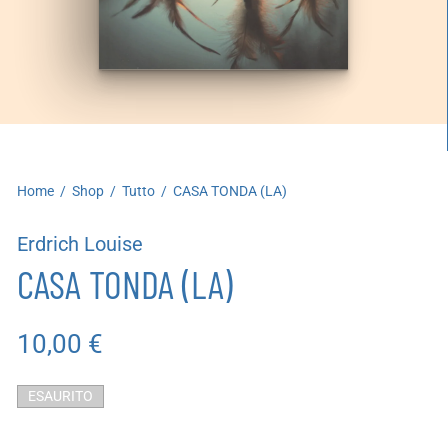
artoleria
utoproduzioni
uoni regalo
Home
/
Shop
/
Tutto
/
CASA TONDA (LA)
Erdrich Louise
CASA TONDA (LA)
10,00
€
ESAURITO