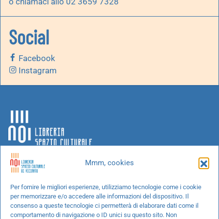
o chiamaci allo 02 3659 7328
Social
Facebook
Instagram
Mmm, cookies
Chi siamo
Per fornire le migliori esperienze, utilizziamo tecnologie come i cookie
per memorizzare e/o accedere alle informazioni del dispositivo. Il
Progetti speciali
consenso a queste tecnologie ci permetterà di elaborare dati come il
Richiedi un libro
comportamento di navigazione o ID unici su questo sito. Non