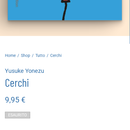
artoleria
utoproduzioni
uoni regalo
Home
/
Shop
/
Tutto
/
Cerchi
Yusuke Yonezu
Cerchi
9,95
€
ESAURITO