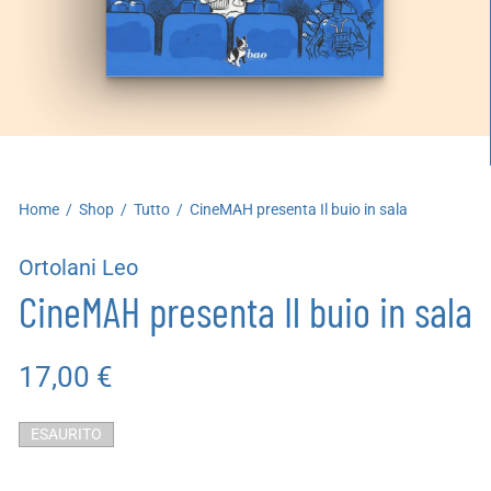
artoleria
utoproduzioni
uoni regalo
Home
/
Shop
/
Tutto
/
CineMAH presenta Il buio in sala
Ortolani Leo
CineMAH presenta Il buio in sala
17,00
€
ESAURITO